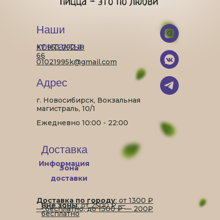
Наши
контакты
+7 953 792 18
66
01021995k@gmail.com
Адрес
г. Новосибирск, Вокзальная
магистраль, 10/1
Ежедневно 10:00 - 22:00
Доставка
Информация
Зона
доставки
Доставка по городу
: от 1300 ₽
Вне зоны
: от 2500 ₽ —
— бесплатно, до 1300 ₽ — 200₽
бесплатно