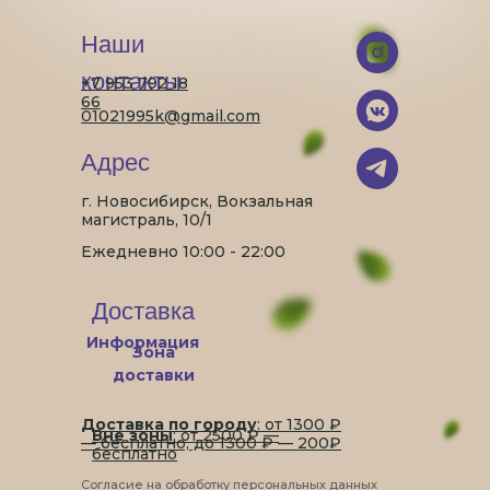
Наши
контакты
+7 953 792 18
66
01021995k@gmail.com
Адрес
г. Новосибирск, Вокзальная
магистраль, 10/1
Ежедневно 10:00 - 22:00
Доставка
Информация
Зона
доставки
Доставка по городу
: от 1300 ₽
Вне зоны
: от 2500 ₽ —
— бесплатно, до 1300 ₽ — 200₽
бесплатно
Согласие на обработку персональных данных