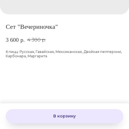
Сет "Вечериночка"
3 600
р.
4 380
р.
6 пицц: Русская, Гавайская, Мексиканская, Двойная пепперони,
Карбонара, Маргарита
В корзину