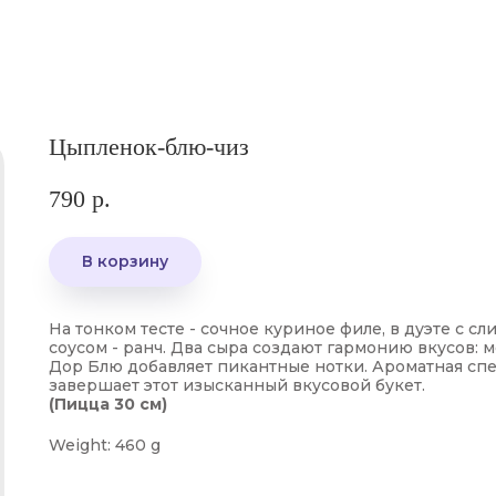
Цыпленок-блю-чиз
790
р.
В корзину
На тонком тесте - сочное куриное филе, в дуэте с с
соусом - ранч. Два сыра создают гармонию вкусов: м
Дор Блю добавляет пикантные нотки. Ароматная сп
завершает этот изысканный вкусовой букет.
(Пицца 30 см)
Weight: 460 g