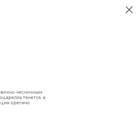
ливочно-чесночным
оцарелла тянется, а
еция орегано