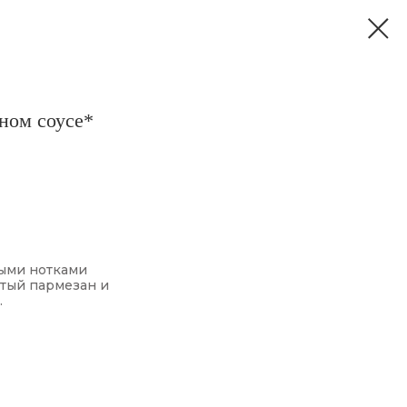
ном соусе*
ными нотками
ртый пармезан и
.